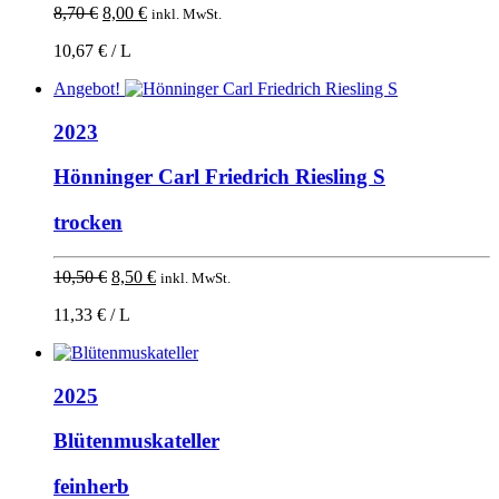
Ursprünglicher
Aktueller
8,70
€
8,00
€
inkl. MwSt.
Preis
Preis
10,67 € / L
war:
ist:
8,70 €
8,00 €.
Angebot!
2023
Hönninger Carl Friedrich Riesling S
trocken
Ursprünglicher
Aktueller
10,50
€
8,50
€
inkl. MwSt.
Preis
Preis
11,33 € / L
war:
ist:
10,50 €
8,50 €.
2025
Blütenmuskateller
feinherb