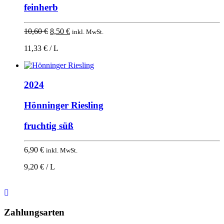
feinherb
Ursprünglicher
Aktueller
10,60
€
8,50
€
inkl. MwSt.
Preis
Preis
11,33 € / L
war:
ist:
10,60 €
8,50 €.
2024
Hönninger Riesling
fruchtig süß
6,90
€
inkl. MwSt.
9,20 € / L
Nach
oben
Zahlungsarten