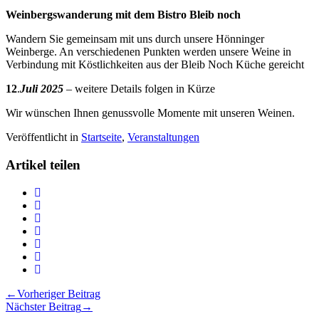
Weinbergswanderung mit dem Bistro Bleib noch
Wandern Sie gemeinsam mit uns durch unsere Hönninger
Weinberge. An verschiedenen Punkten werden unsere Weine in
Verbindung mit Köstlichkeiten aus der Bleib Noch Küche gereicht
12
.
Juli 2025
– weitere Details folgen in Kürze
Wir wünschen Ihnen genussvolle Momente mit unseren Weinen.
Veröffentlicht in
Startseite
,
Veranstaltungen
Artikel teilen
Teilen
Unsere
Teilen
Veranstaltungen
Unsere
Teilen
2025
Veranstaltungen
Unsere
Teilen
auf
2025
Veranstaltungen
Unsere
Teilen
Twitter
auf
2025
Veranstaltungen
Unsere
Teilen
Facebook
auf
2025
Veranstaltungen
Unsere
Drucken
LinkedIn
auf
2025
Veranstaltungen
Unsere
Beitragsnavigation
←
Vorheriger Beitrag
Pinterest
auf
2025
Veranstaltungen
Nächster Beitrag
→
Xing
via
2025