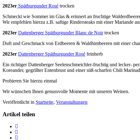
2023er
Spätburgunder Rosé
trocken
Schmeckt wie Sommer im Glas & erinnert an fruchtige Walderdbeer
Wir empfehlen hierzu z.B. saftige Rindersteaks mit einer Mariande 
2023er
Dattenberger Spätburgunder Blanc de Noir
trocken
Duft und Geschmack von Erdbeeren & Waldhimbeeren mit einer charam
2023er
Dattenberger Spätburgunder Rosé
feinherb
Ein richtiger Dattenberger Seelenschmeichler-fruchtig und lecker- per
Koreander, gegrillter Entenbrust und einer süß-scharfen Chili Marina
Probieren Sie hierzu einmal
Wir wünschen Ihnen genussvolle Momente mit unseren Weinen.
Veröffentlicht in
Startseite
,
Veranstaltungen
Artikel teilen
Teilen
Unsere
Teilen
Wein-
Unsere
Teilen